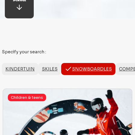
Specify your search
:
KINDERTUIN
SKILES
SNOWBOARDLES
COMPE
Children & teens