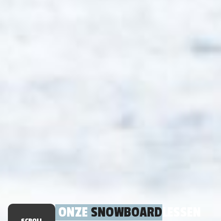
ONZE
SNOWBOARD
LESSEN
SCROLL