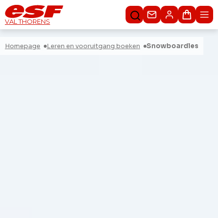
Contacteer ons
Winkel
VAL THORENS
Homepage
Leren en vooruitgang boeken
Snowboardles