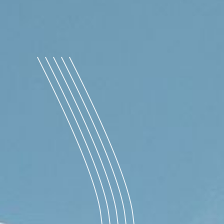
Ontmoetingspunt
Praktische info
Advies
De winkel