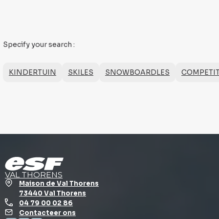
Specify your search
:
KINDERTUIN
SKILES
SNOWBOARDLES
COMPETIT
VAL THORENS
Maison de Val Thorens
73440 Val Thorens
04 79 00 02 86
Contacteer ons