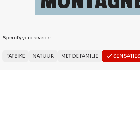
MONTAGNE
Specify your search
:
FATBIKE
NATUUR
MET DE FAMILIE
SENSATIE
SENSATIONS
We gebruiken geen cookies meer