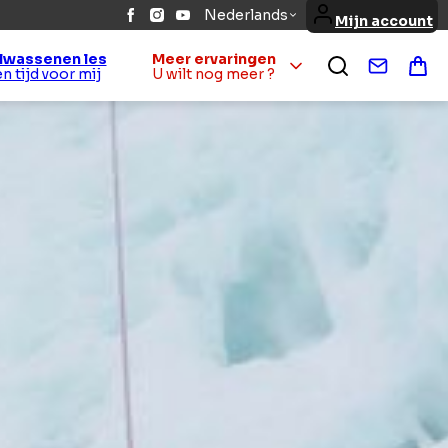
Nederlands
Mijn account
lwassenen les
Meer ervaringen
Contact
Win
Een tijd voor mij
U wilt nog meer ?