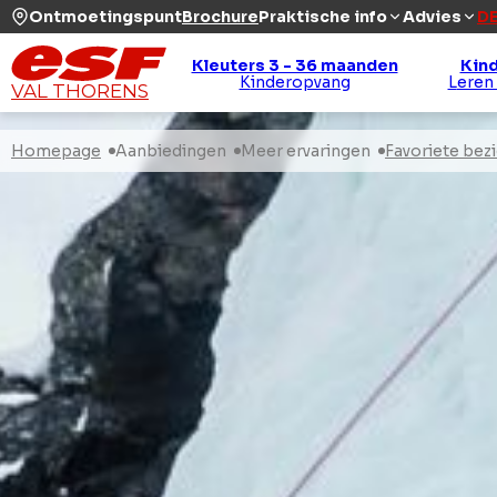
Ontmoetingspunt
Brochure
Praktische info
Advies
DE
Kleuters 3 - 36 maanden
Kind
Kinderopvang
Leren
VAL THORENS
Homepage
Aanbiedingen
Meer ervaringen
Favoriete bez