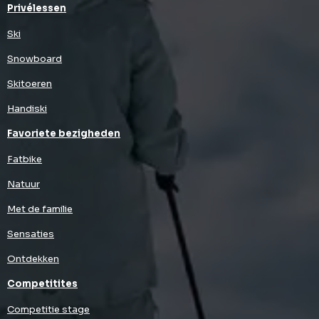
Privélessen
Ski
Snowboard
Skitoeren
Handiski
Favoriete bezigheden
Fatbike
Natuur
Met de familie
Sensaties
Ontdekken
Competitites
Competitie stage