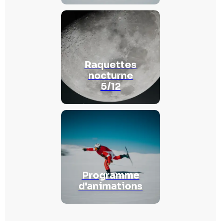
Raquettes
nocturne
5/12
Programme
d'animations