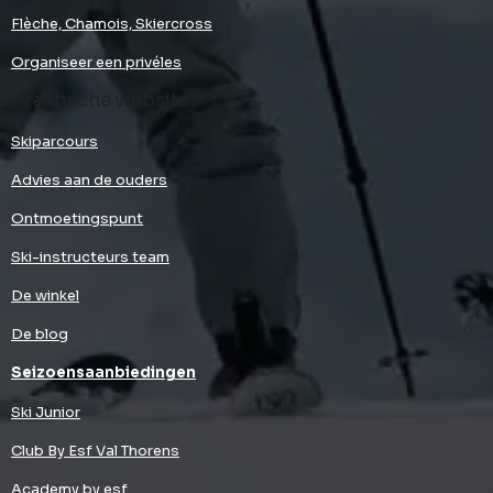
Flèche, Chamois, Skiercross
Organiseer een privéles
Praktische websites
Skiparcours
Advies aan de ouders
Ontmoetingspunt
Ski-instructeurs team
De winkel
De blog
Seizoensaanbiedingen
Ski Junior
Club By Esf Val Thorens
Academy by esf