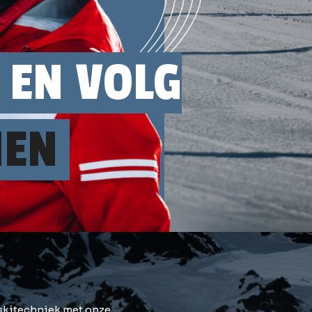
 EN VOLG
NEN
skitechniek met onze