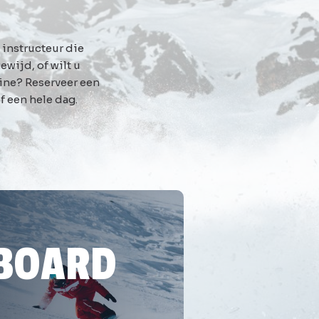
 instructeur die
ewijd, of wilt u
ine? Reserveer een
f een hele dag.
BOARD