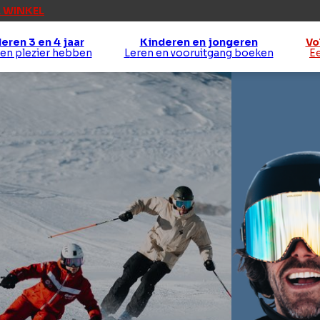
 WINKEL
eren 3 en 4 jaar
Kinderen en jongeren
Vo
 en plezier hebben
Leren en vooruitgang boeken