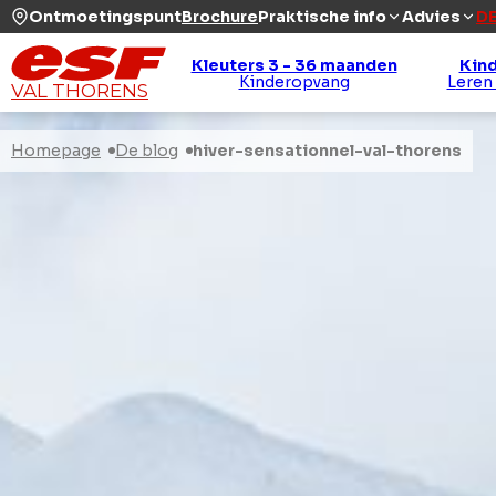
Ontmoetingspunt
Brochure
Praktische info
Advies
DE
Kleuters 3 - 36 maanden
Kind
Kinderopvang
Leren
VAL THORENS
Homepage
De blog
hiver-sensationnel-val-thorens