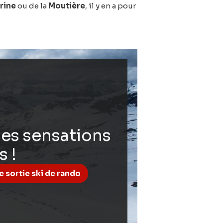
rine
ou de la
Moutière
, il y en a pour
des sensations
s !
 sortie ski de rando