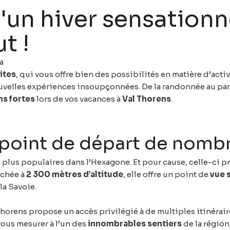
'un hiver sensationn
t !
a
ites
, qui vous offre bien des possibilités en matière d’activ
uvelles expériences insoupçonnées. De la randonnée au para
ns fortes
lors de vos vacances à
Val Thorens
.
e point de départ de nombr
es plus populaires dans l’Hexagone. Et pour cause, celle-ci 
rchée à
2 300 mètres d’altitude
, elle offre un point de
vue 
la Savoie.
 Thorens propose un accès privilégié à de multiples itinérai
vous mesurer à l’un des
innombrables sentiers
de la région