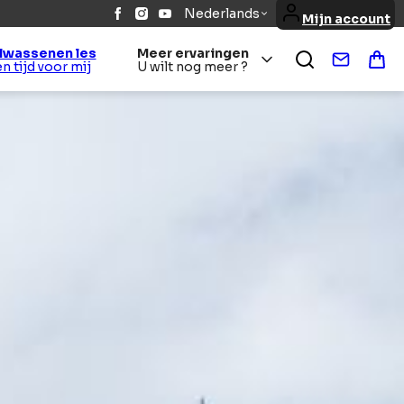
Nederlands
Mijn account
lwassenen les
Meer ervaringen
Contact
Win
Een tijd voor mij
U wilt nog meer ?