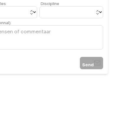
les
Discipline
onnal)
Send