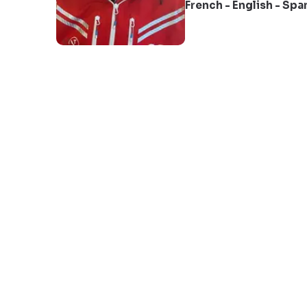
French
-
English
-
Spa