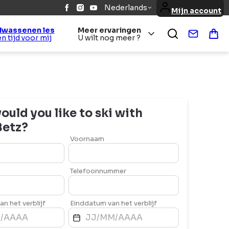
Nederlands
Mijn account
lwassenen les
Meer ervaringen
Contact
Win
Een tijd voor mij
U wilt nog meer ?
uld you like to ski with
Betz
?
Voornaam
Telefoonnummer
n het verblijf
Einddatum van het verblijf