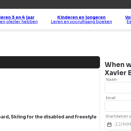
eren 3 en 4 jaar
Kinderen en jongeren
Vo
 en plezier hebben
Leren en vooruitgang boeken
When wo
Xavier
Naam
Email
Startdatum va
ard
,
Skiing for the disabled
and
Freestyle