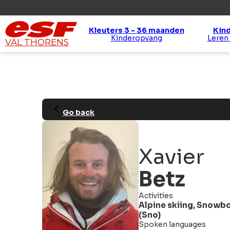
Kleuters 3 - 36 maanden
Kind
Kinderopvang
Leren
VAL THORENS
Go back
Xavier
Betz
Activities
Alpine skiing
,
Snowbo
(Sno)
Spoken languages