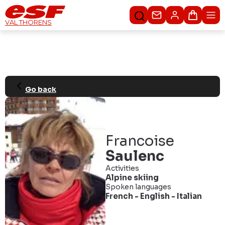
Contacteer ons
Winkel
VAL THORENS
Go back
Francoise
Saulenc
Activities
Alpine skiing
Spoken languages
French
-
English
-
Italian