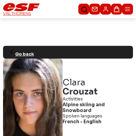
Contacteer ons
Winkel
VAL THORENS
Go back
Clara
Crouzat
Activities
Alpine skiing
and
Snowboard
Spoken languages
French
-
English