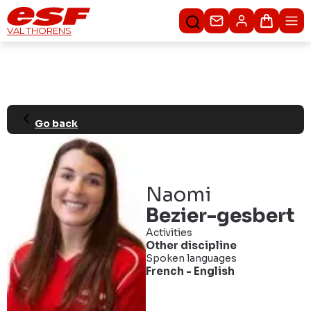
Contacteer ons
Winkel
VAL THORENS
Go back
Naomi
Bezier-gesbert
Activities
Other discipline
Spoken languages
French
-
English