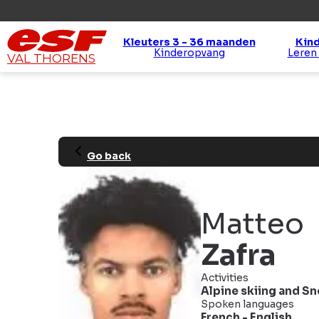
Kleuters 3 - 36 maanden
Kind
Kinderopvang
Leren
VAL THORENS
Go back
Matteo
Zafra
Activities
Alpine skiing
and
Sn
Spoken languages
French
-
English