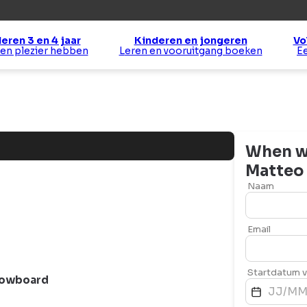
eren 3 en 4 jaar
Kinderen en jongeren
Vo
 en plezier hebben
Leren en vooruitgang boeken
When wo
Matteo
Naam
Email
Startdatum va
owboard