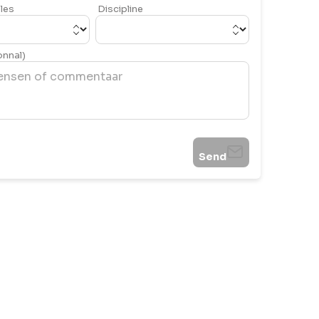
les
Discipline
onnal)
Send