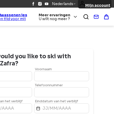
Nederlands
Mijn account
lwassenen les
Meer ervaringen
Contact
Win
Een tijd voor mij
U wilt nog meer ?
uld you like to ski with
Zafra
?
Voornaam
Telefoonnummer
n het verblijf
Einddatum van het verblijf