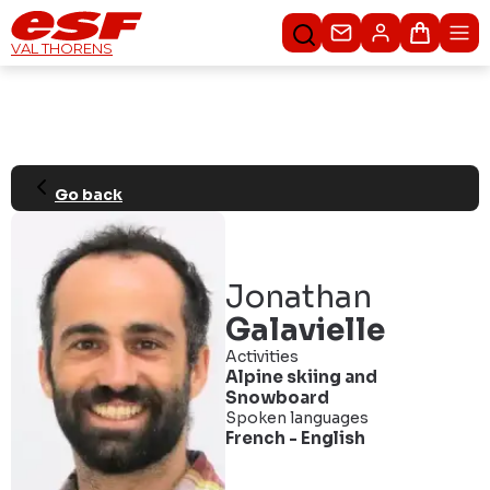
Contacteer ons
Winkel
VAL THORENS
Go back
Jonathan
Galavielle
Activities
Alpine skiing
and
Snowboard
Spoken languages
French
-
English