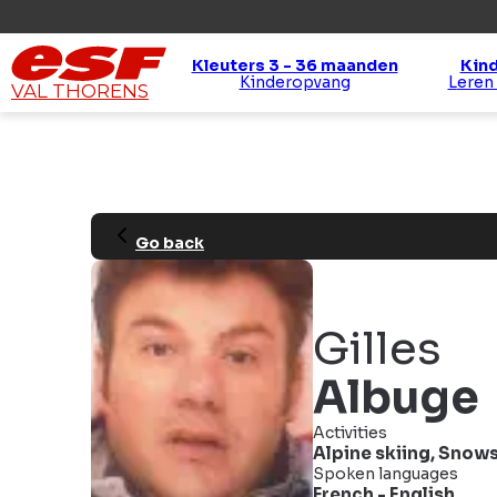
Kleuters 3 - 36 maanden
Kind
Kinderopvang
Leren
VAL THORENS
Go back
Gilles
Albuge
Activities
Alpine skiing
,
Snows
Spoken languages
French
-
English