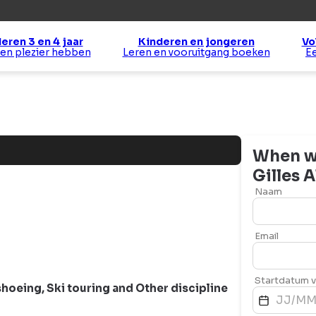
eren 3 en 4 jaar
Kinderen en jongeren
Vo
 en plezier hebben
Leren en vooruitgang boeken
When wo
Gilles
A
Naam
Email
Startdatum va
hoeing
,
Ski touring
and
Other discipline