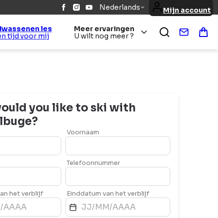
Nederlands
Mijn account
lwassenen les
Meer ervaringen
Contact
Win
Een tijd voor mij
U wilt nog meer ?
uld you like to ski with
lbuge
?
Voornaam
Telefoonnummer
n het verblijf
Einddatum van het verblijf