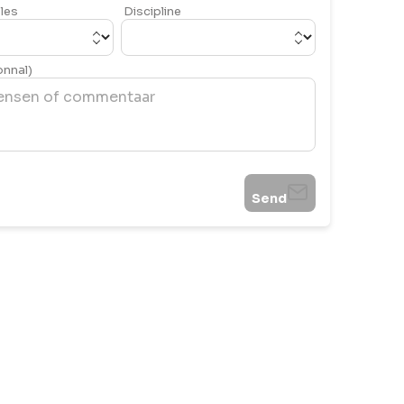
les
Discipline
onnal)
Send