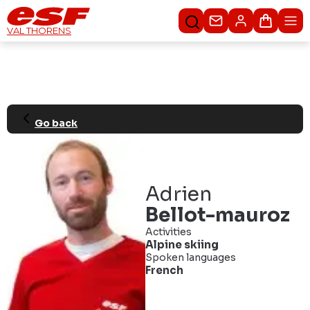
Contacteer ons
Winkel
VAL THORENS
Go back
Adrien
Bellot-mauroz
Activities
Alpine skiing
Spoken languages
French