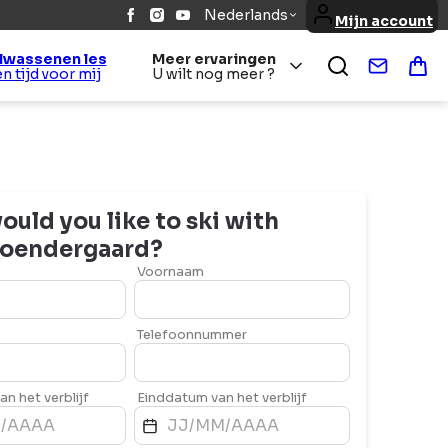
Nederlands
Mijn account
lwassenen les
Meer ervaringen
Contact
Win
Een tijd voor mij
U wilt nog meer ?
uld you like to ski with
oendergaard
?
Voornaam
Telefoonnummer
n het verblijf
Einddatum van het verblijf