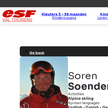
Kleuters 3 - 36 maanden
Kind
Kinderopvang
Leren
VAL THORENS
Go back
Soren
Soende
Activities
Alpine skiing
Spoken languages
English
-
Danish
-
Ge