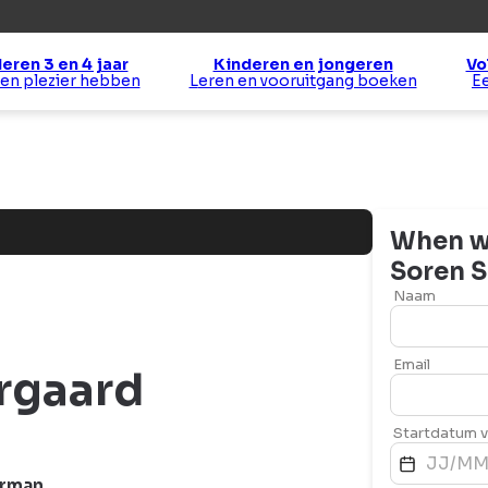
eren 3 en 4 jaar
Kinderen en jongeren
Vo
 en plezier hebben
Leren en vooruitgang boeken
When wo
Soren
S
Naam
Email
rgaard
Startdatum va
rman