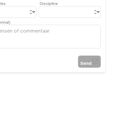
les
Discipline
onnal)
Send